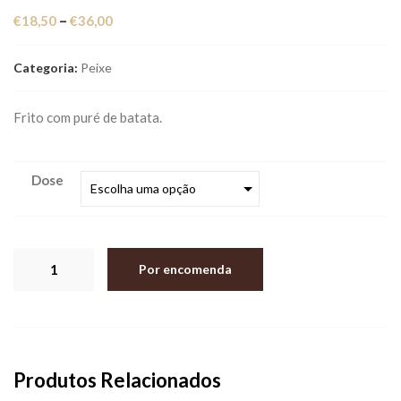
Price
–
€
18,50
€
36,00
range:
€18,50
Categoria:
Peixe
through
€36,00
Frito com puré de batata.
Dose
Quantidade
Por encomenda
de
Bacalhau
à
Zé
Produtos Relacionados
do