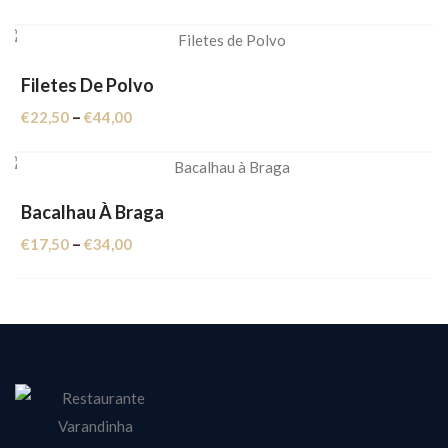
range:
€17,50
through
€34,00
Filetes De Polvo
Price
–
€
22,50
€
44,00
range:
€22,50
through
€44,00
Bacalhau À Braga
Price
–
€
17,50
€
34,00
range:
€17,50
through
€34,00