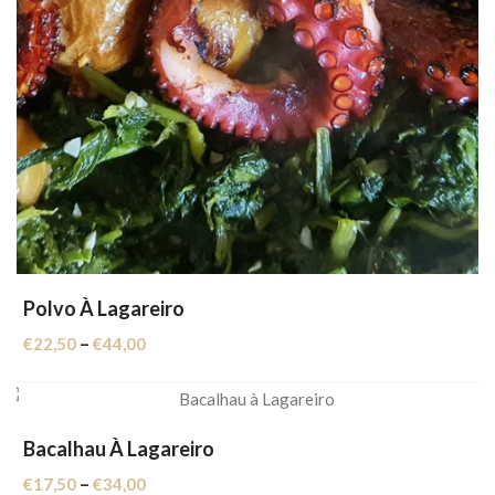
Polvo À Lagareiro
Price
–
€
22,50
€
44,00
range:
€22,50
through
€44,00
Bacalhau À Lagareiro
Price
–
€
17,50
€
34,00