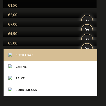
Pão
€
1,50
Presunto
€
2,00
Salada Mista
€
7,00
Salgadinhos
€
4,50
€
5,00
ENTRADAS
CARNE
PEIXE
SOBREMESAS