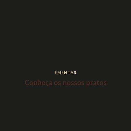
ENVIAR
EMENTAS
Conheça os nossos pratos
Consulte a nossa ementa e fique a conhecer o que temos para
oferecer.
SANGRIA